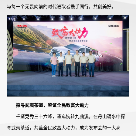
与每一个无畏向前的时代进取者携手同行，共创美好。
探寻武夷茶道，鉴证全民致富大动力
千壑竞秀三十六峰，逶迤婉转九曲溪。在丹山碧水中探
寻武夷茶道，共鉴全民致富大动力，成为发布会的一大亮