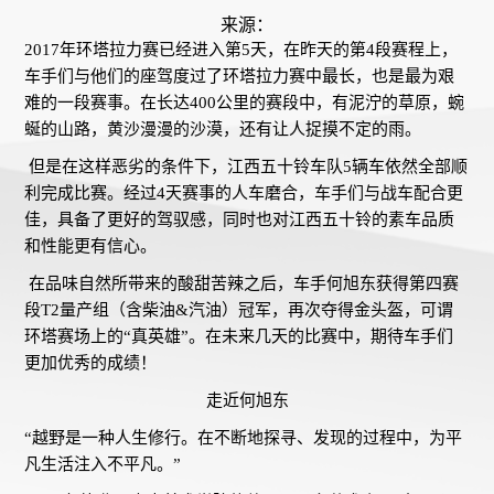
来源：
2017年环塔拉力赛已经进入第5天，在昨天的第4段赛程上，
车手们与他们的座驾度过了环塔拉力赛中最长，也是最为艰
难的一段赛事。在长达400公里的赛段中，有泥泞的草原，蜿
蜒的山路，黄沙漫漫的沙漠，还有让人捉摸不定的雨。
但是在这样恶劣的条件下，江西五十铃车队5辆车依然全部顺
利完成比赛。经过4天赛事的人车磨合，车手们与战车配合更
佳，具备了更好的驾驭感，同时也对江西五十铃的素车品质
和性能更有信心。
在品味自然所带来的酸甜苦辣之后，车手何旭东获得第四赛
段T2量产组（含柴油&汽油）冠军，再次夺得金头盔，可谓
环塔赛场上的“真英雄”。在未来几天的比赛中，期待车手们
更加优秀的成绩！
走近何旭东
“越野是一种人生修行。在不断地探寻、发现的过程中，为平
凡生活注入不平凡。”