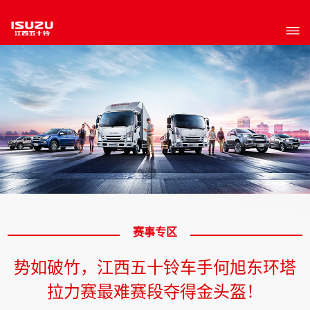
赛事专区
势如破竹，江西五十铃车手何旭东环塔
拉力赛最难赛段夺得金头盔！