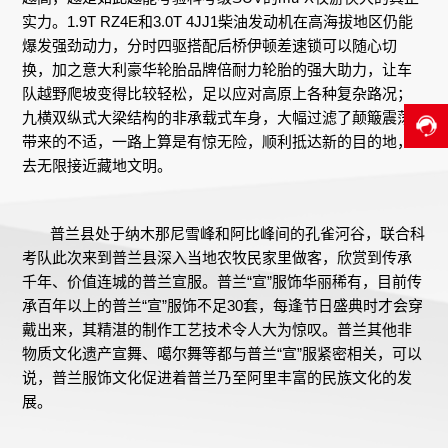
实力。1.9T RZ4E和3.0T 4JJ1柴油发动机在高海拔地区仍能
爆发强劲动力，分时四驱搭配后桥伊顿差速锁可以随心切
换，加之意大利豪华轮胎品牌倍耐力轮胎的强大助力，让车
队越野爬坡变得比较轻松，足以应对高原上各种复杂路况；
九横双纵式大梁结构的非承载式车身，大幅过滤了颠簸震荡
带来的不适，一路上算是有惊无险，顺利抵达新的目的地，
去无限接近藏地文明。
普兰县处于纳木那尼雪峰和阿比峰间的孔雀河谷，联合科
考队此次来到普兰县深入当地农牧民家里做客，欣赏到传承
千年、价值连城的普兰宣服。普兰“宣”服饰华丽稀有，目前传
承百年以上的普兰“宣”服饰不足30套，每逢节日盛典时才会穿
戴出来，其精湛的制作工艺技术令人大为惊叹。普兰其他非
物质文化遗产宣舞、噶尔舞等都与普兰“宣”服紧密相关，可以
说，普兰服饰文化促进着普兰乃至阿里丰富的民族文化的发
展。