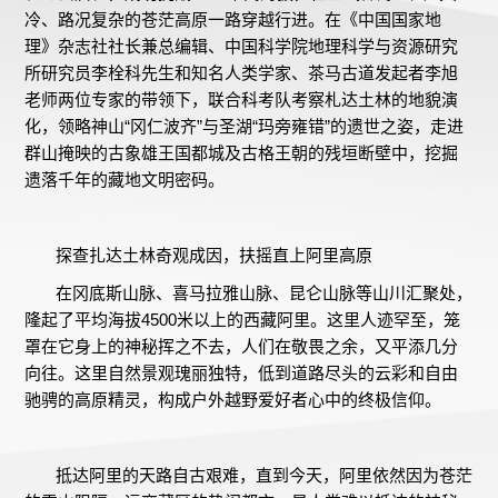
冷、路况复杂的苍茫高原一路穿越行进。在《中国国家地
理》杂志社社长兼总编辑、中国科学院地理科学与资源研究
所研究员李栓科先生和知名人类学家、茶马古道发起者李旭
老师两位专家的带领下，联合科考队考察札达土林的地貌演
化，领略神山“冈仁波齐”与圣湖“玛旁雍错”的遗世之姿，走进
群山掩映的古象雄王国都城及古格王朝的残垣断壁中，挖掘
遗落千年的藏地文明密码。
探查扎达土林奇观成因，扶摇直上阿里高原
在冈底斯山脉、喜马拉雅山脉、昆仑山脉等山川汇聚处，
隆起了平均海拔4500米以上的西藏阿里。这里人迹罕至，笼
罩在它身上的神秘挥之不去，人们在敬畏之余，又平添几分
向往。这里自然景观瑰丽独特，低到道路尽头的云彩和自由
驰骋的高原精灵，构成户外越野爱好者心中的终极信仰。
抵达阿里的天路自古艰难，直到今天，阿里依然因为苍茫