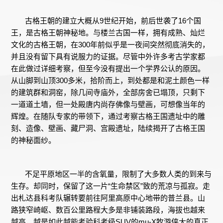
古格王朝的建立大概从9世纪开始，前后世袭了16个国
王，是古格王朝神秘地。与楼兰古国一样，拥有成熟、灿烂
文化的古格王朝，在300年前似乎是一夜间突然彻底消失的，
并且没有留下具有说服力的证据。尽管中外许多考古学家都
在此做过详细考察，但至今没有提出一个学界公认的原因。
从山脚到山顶300多米，拾阶而上，到处都是和泥土颜色一样
的建筑群和洞窑，除几间寺庙外，全部房舍已塌顶，只剩下
一道道土墙，但一处殿唐内尚存佛像与壁画，可想像当年的
辉煌。在随队专家的带领下，通过考察古格王国遗址中的雕
刻、造像、壁画、藏尸洞、宫殿遗址，陆续揭开了古格王国
的神秘面纱。
不足平原地区一半的含氧量，限制了大多数人类的到来与
生存。却同时，保留了这一片“生命禁区”致的荒凉与孤寂。走
出札达县科考队辗转要前往阿里高原中心地带的普兰县。山
路狭窄崎岖、数百公里路程大多是非铺装路段，海拔也越来
越高，越是如此越能考验科考级SUV的mu-X牧游侠大的真正