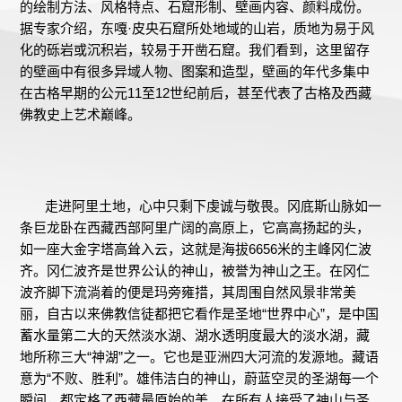
的绘制方法、风格特点、石窟形制、壁画内容、颜料成份。
据专家介绍，东嘎·皮央石窟所处地域的山岩，质地为易于风
化的砾岩或沉积岩，较易于开凿石窟。我们看到，这里留存
的壁画中有很多异域人物、图案和造型，壁画的年代多集中
在古格早期的公元11至12世纪前后，甚至代表了古格及西藏
佛教史上艺术巅峰。
走进阿里土地，心中只剩下虔诚与敬畏。冈底斯山脉如一
条巨龙卧在西藏西部阿里广阔的高原上，它高高扬起的头，
如一座大金字塔高耸入云，这就是海拔6656米的主峰冈仁波
齐。冈仁波齐是世界公认的神山，被誉为神山之王。在冈仁
波齐脚下流淌着的便是玛旁雍措，其周围自然风景非常美
丽，自古以来佛教信徒都把它看作是圣地“世界中心”，是中国
蓄水量第二大的天然淡水湖、湖水透明度最大的淡水湖，藏
地所称三大“神湖”之一。它也是亚洲四大河流的发源地。藏语
意为“不败、胜利”。雄伟洁白的神山，蔚蓝空灵的圣湖每一个
瞬间，都定格了西藏最原始的美。在所有人接受了神山与圣