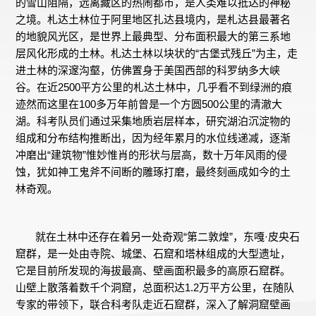
的雪山阻隔，远离藏区的热闹都市，是人类难以抵达的神秘
之境。札达土林位于阿里地区扎达县境内，是札达县最著名
的地貌风光区，是世界上最典型、分布面积最大的第三系地
层风化形成的土林。札达土林以块状的“古堡式残丘”为主，走
进土林的深邃沟壑，仿佛置身于美国西部的科罗纳多大峡
谷。在近2500平方公里的札达土林中，几乎看不到绿洲的痕
迹然而这里在100多万年前曾是一个方圆500公里的清澈大
湖。科考队员们通过采集地质岩层样本，研究湖泊沉淀物的
组成和分布结构推断出，因为经年累月的水位线递减，逐渐
冲磨出“建筑物”惟妙惟肖的形状与层高，数十万年风雨的侵
蚀，犹如神工鬼斧不间断的雕琢打磨，最终刻画成如今的土
林奇观。
就在土林中还存在着另一处奇观“第二敦煌”，东嘎·皮央石
窟群，是一处由寺院、城堡、石窟和塔林组成的大型遗址，
它是目前所发现的海拔最高、壁画面积最多的高原石窟群。
山壁上散落着数千个洞窟，总面积达1.2万平方公里，在随队
专家的带领下，联合科考队走近石窟群，深入了解洞窟壁画