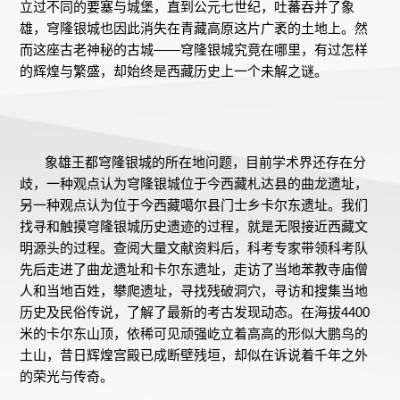
立过不同的要塞与城堡，直到公元七世纪，吐蕃吞并了象
雄，穹隆银城也因此消失在青藏高原这片广袤的土地上。然
而这座古老神秘的古城——穹隆银城究竟在哪里，有过怎样
的辉煌与繁盛，却始终是西藏历史上一个未解之谜。
象雄王都穹隆银城的所在地问题，目前学术界还存在分
歧，一种观点认为穹隆银城位于今西藏札达县的曲龙遗址，
另一种观点认为位于今西藏噶尔县门士乡卡尔东遗址。我们
找寻和触摸穹隆银城历史遗迹的过程，就是无限接近西藏文
明源头的过程。查阅大量文献资料后，科考专家带领科考队
先后走进了曲龙遗址和卡尔东遗址，走访了当地苯教寺庙僧
人和当地百姓，攀爬遗址，寻找残破洞穴，寻访和搜集当地
历史及民俗传说，了解了最新的考古发现动态。在海拔4400
米的卡尔东山顶，依稀可见顽强屹立着高高的形似大鹏鸟的
土山，昔日辉煌宫殿已成断壁残垣，却似在诉说着千年之外
的荣光与传奇。