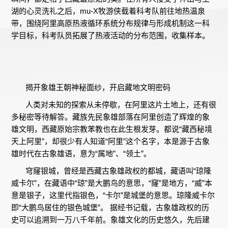
湖的心灵洗礼之后，mu-X牧游侠载着科考队前往地热温泉
带，围绕阿里高原热液循环系统分布规律与形成机制这一科
学目标，科考队员拓展了热液活动的分布范围，收集样本。
揭开象雄王朝神秘面纱，开启藏地文明密码
人类对未知的探索从未停歇，在阿里这片土地上，还有很
多秘密等待解答。藏族先民象雄部落在阿里创造了辉煌的象
雄文明，西藏原始宗教苯教也在此生根发芽。都说“藏西秘境
天上阿里”，却很少有人知道“阿里”这个名字，本是源于古象
雄时代在古象雄语，意为“属地”、“领土”。
穹窿银城，曾经是西藏古象雄政权的都城，藏语叫“琼隆
威卡尔”，在藏语中“琼”是大鹏鸟的意思，“窿”是地方，“威”本
意是银子，这里代指银色，“卡尔”是城堡的意思。琼隆威卡尔
即“大鹏鸟居住的银色城堡”。 据经书记载，古象雄政权的历
史可以追溯到一万八千年前。象雄文化的历史悠久，先后建