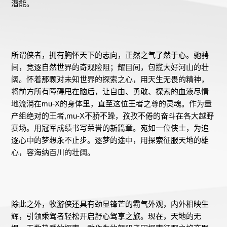
潜能。
所谓侠者，拥有胸怀天下的志向，正然之气了然于心。驰骋
间，竞逐自然世界的奇观险阻；耀目间，包揽大好河山的壮
阔。怀着那颗对未知世界的探索之心，用天生无畏的精神，
将前方所有障碍甩在脑后，让自由、勇敢、探索的血液尽情
地流淌在mu-X的身体里，直至这位王者之尊的灵魂。作为量
产组绝对的王者,mu-X不骄不躁，孜孜不倦的奋斗在各大越野
赛场。用冠军成绩书写荣誉的新篇章。宛如一位侠士，为追
逐心中的梦想永不止步。逐梦的途中，用探索征服天地的雄
心，容海纳百川的壮阔。
除此之外，牧游侠还具有劲显锋芒的霸气外观，内外相映生
辉，引领乘驾者轻松开启舒心驾享之旅。现在，天地的无