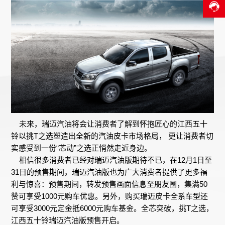
未来，瑞迈汽油将会让消费者了解到怀抱匠心的江西五十
铃以挑T之选塑造出全新的汽油皮卡市场格局， 更让消费者切
实感受到一份“芯动”之选正悄然走近身边。
相信很多消费者已经对瑞迈汽油版期待不已，在12月1日至
31日的预售期间，瑞迈汽油版也为广大消费者提供了更多福
利与惊喜：预售期间，转发预售画面信息至朋友圈，集满50
赞可享受1000元购车优惠。另外，购买瑞迈皮卡全系车型还
可享受3000元定金抵6000元购车基金。全芯突破，挑T之选，
江西五十铃瑞迈汽油版预售开启。