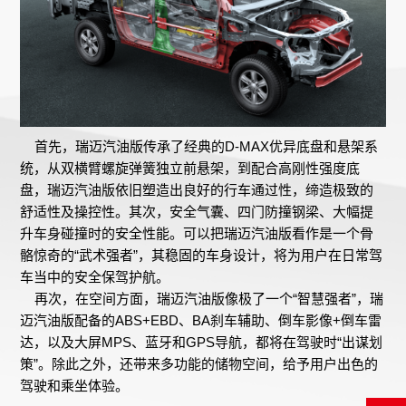
首先，瑞迈汽油版传承了经典的D-MAX优异底盘和悬架系
统，从双横臂螺旋弹簧独立前悬架，到配合高刚性强度底
盘，瑞迈汽油版依旧塑造出良好的行车通过性，缔造极致的
舒适性及操控性。其次，安全气囊、四门防撞钢梁、大幅提
升车身碰撞时的安全性能。可以把瑞迈汽油版看作是一个骨
骼惊奇的“武术强者”，其稳固的车身设计，将为用户在日常驾
车当中的安全保驾护航。
再次，在空间方面，瑞迈汽油版像极了一个“智慧强者”，瑞
迈汽油版配备的ABS+EBD、BA刹车辅助、倒车影像+倒车雷
达，以及大屏MPS、蓝牙和GPS导航，都将在驾驶时“出谋划
策”。除此之外，还带来多功能的储物空间，给予用户出色的
驾驶和乘坐体验。