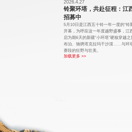
2026.4.27
铃聚环塔，共赴征程：江
招募中
5月10日是江西五十铃一年一度的“铃
开幕，为呼应这一年度越野盛事，江西
启为期6天的新疆“小环塔”硬核穿越
布泊、驰骋塔克拉玛干沙漠……与环
赛段的狂野与壮美。
加载更多 >>