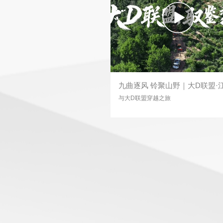
九曲逐风 铃聚山野｜大D联盟·
抚州九曲东黎越野体验营
与大D联盟穿越之旅