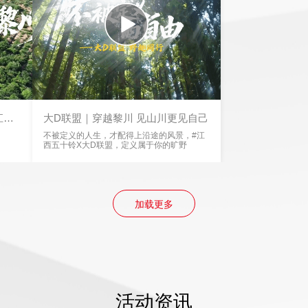
江西
大D联盟｜穿越黎川 见山川更见自己
不被定义的人生，才配得上沿途的风景，#江
西五十铃X大D联盟，定义属于你的旷野
加载更多
活动资讯