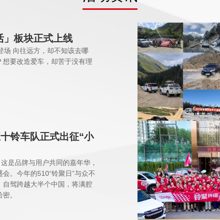
活」板块正式上线
袂登场 向往远方，却不知该去哪
？想要改造爱车，却苦于没有理
五十铃车队正式出征“小
，这是品牌与用户共同的嘉年华，
。今年的510“铃聚日”与众不
，自驾跨越大半个中国，将满腔
哈密。