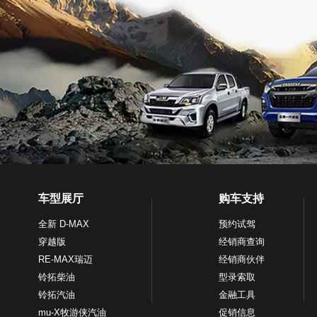
车型展厅
购车支持
全新 D-MAX
预约试驾
穿越版
经销商查询
RE-MAX瑞迈
经销商伙伴
铃拓柴油
型录索取
铃拓汽油
金融工具
mu-X牧游侠汽油
促销信息