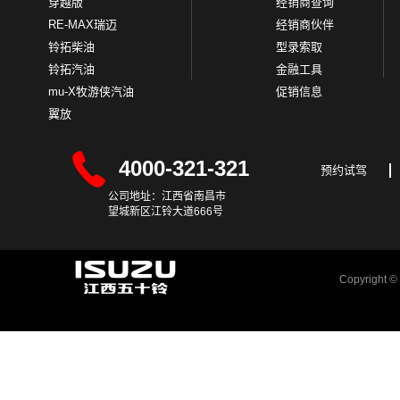
穿越版
经销商查询
RE-MAX瑞迈
经销商伙伴
铃拓柴油
型录索取
铃拓汽油
金融工具
mu-X牧游侠汽油
促销信息
翼放
4000-321-321
预约试驾
公司地址：江西省南昌市
望城新区江铃大道666号
Copyrigh